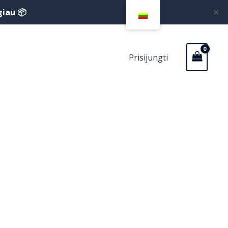
giau 📦
✕
Prisijungti