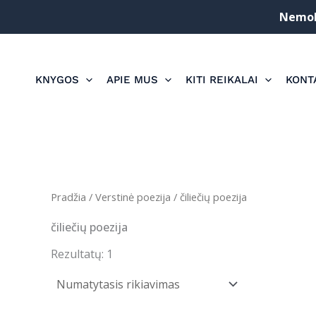
Pereiti
Nemoka
prie
turinio
KNYGOS
APIE MUS
KITI REIKALAI
KONT
Pradžia
/
Verstinė poezija
/ čiliečių poezija
čiliečių poezija
Rezultatų: 1