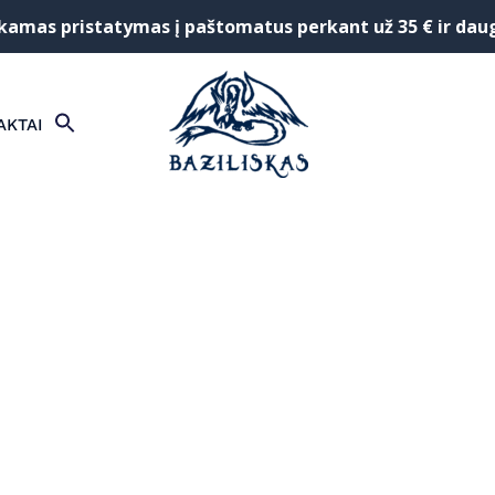
mas pristatymas į paštomatus perkant už 35 € ir dau
SEARCH
AKTAI
FOR:
Search Button