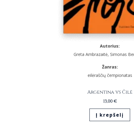
Autorius:
Greta Ambrazaitė, Simonas Be
Žanras:
eilėraščių čempionatas
Argentina vs Čilė
13,00
€
Į krepšelį