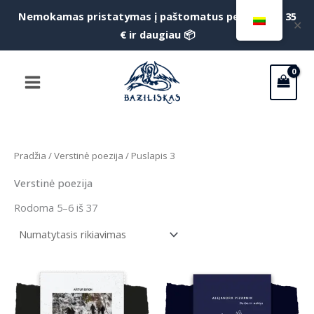
Pereiti
Nemokamas pristatymas į paštomatus perkant už 35
f
✕
prie
€ ir daugiau 📦
S
turinio
Main
Menu
Pradžia
/
Verstinė poezija
/ Puslapis 3
Verstinė poezija
Rodoma 5–6 iš 37