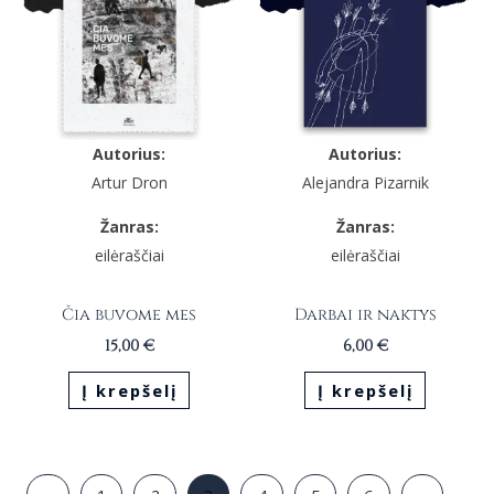
Autorius:
Autorius:
Artur Dron
Alejandra Pizarnik
Žanras:
Žanras:
eilėraščiai
eilėraščiai
Čia buvome mes
Darbai ir naktys
15,00
€
6,00
€
Į krepšelį
Į krepšelį