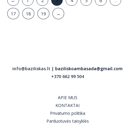
←
1
2
3
4
5
6
…
17
18
19
→
info@baziliskas.lt
| baziliskoambasada@gmail.com
+370 662 99 504
APIE MUS
KONTAKTAI
Privatumo politika
Parduotuvės taisyklės