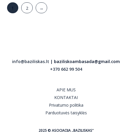
1
2
→
info@baziliskas.lt
| baziliskoambasada@gmail.com
+370 662 99 504
APIE MUS
KONTAKTAI
Privatumo politika
Parduotuvės taisyklės
2025 © ASOCIACIJA „BAZILISKAS“