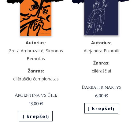
Autorius:
Autorius:
Greta Ambrazaitė, Simonas
Alejandra Pizarnik
Bernotas
Žanras:
Žanras:
eilėraščiai
eilėraščių čempionatas
Darbai ir naktys
Argentina vs Čilė
6,00
€
13,00
€
Į krepšelį
Į krepšelį