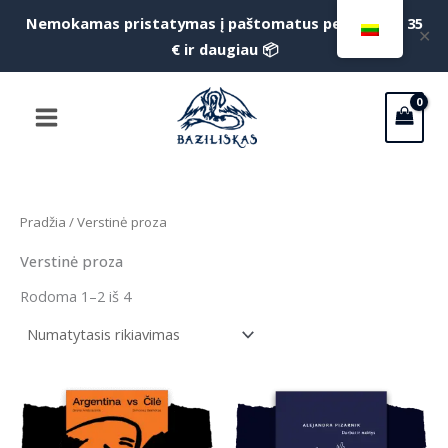
Pereiti
Nemokamas pristatymas į paštomatus perkant už 35
✕
prie
€ ir daugiau 📦
turinio
Main
Menu
Pradžia
/ Verstinė proza
Verstinė proza
Rodoma 1–2 iš 4