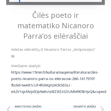
Čilės poeto ir
matematiko Nicanoro
Parra’os eilėraščiai
Keletas eilėraščių iš Nicanoro Parros „Antipoezijos“
📖
Kviečiame skaityti:
https://www.15min.lt/kultura/naujiena/literatura/ciles-
poeto-nicanoro-parra-os-eilerasciai-286-1617970?
fbclid=IwAR1cUF4fGMqX2AOk5EGLr-
eA2V1qxNVp0Op9whcteBZ3lZxSDUMM905bYpQ&copied
Prev
N
ANKSTESNIS ĮRAŠAS
SEKANTIS ĮRAŠAS