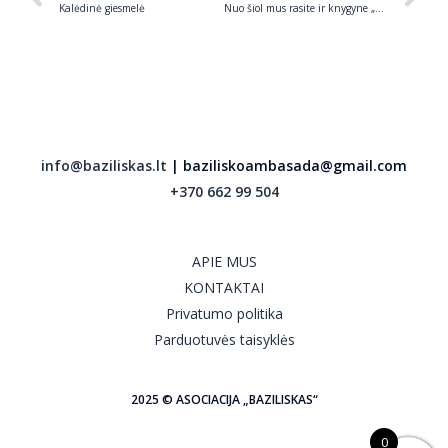
Kalėdinė giesmelė
Nuo šiol mus rasite ir knygyne „Tylos“
info@baziliskas.lt
| baziliskoambasada@gmail.com
+370 662 99 504
APIE MUS
KONTAKTAI
Privatumo politika
Parduotuvės taisyklės
2025 © ASOCIACIJA „BAZILISKAS“
0