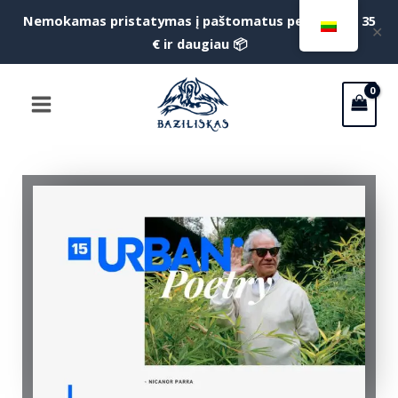
Pereiti
Nemokamas pristatymas į paštomatus perkant už 35
✕
prie
€ ir daugiau 📦
turinio
Main
Menu