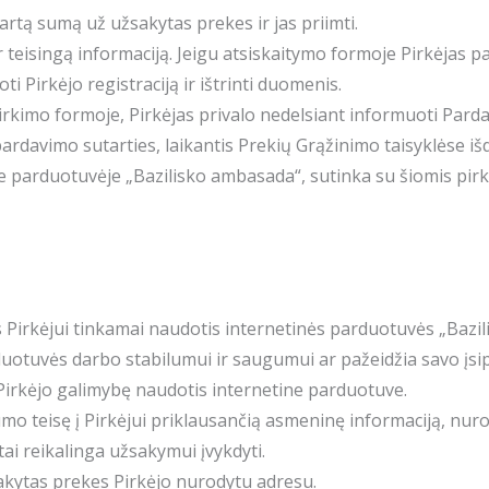
artą sumą už užsakytas prekes ir jas priimti.
ir teisingą informaciją. Jeigu atsiskaitymo formoje Pirkėjas p
i Pirkėjo registraciją ir ištrinti duomenis.
irkimo formoje, Pirkėjas privalo nedelsiant informuoti Parda
–pardavimo sutarties, laikantis Prekių Grąžinimo taisyklėse i
e parduotuvėje „Bazilisko ambasada“, sutinka su šiomis pirki
gas Pirkėjui tinkamai naudotis internetinės parduotuvės „Ba
duotuvės darbo stabilumui ir saugumui ar pažeidžia savo įsip
 Pirkėjo galimybę naudotis internetine parduotuve.
umo teisę į Pirkėjui priklausančią asmeninę informaciją, nuro
tai reikalinga užsakymui įvykdyti.
žsakytas prekes Pirkėjo nurodytu adresu.