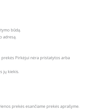
tatymo būdą.
o adresą.
 prekės Pirkėjui nėra pristatytos arba
 jų kiekis.
kvienos prekės esančiame prekės aprašyme.