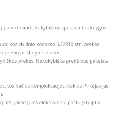
klių patvirtinimo“, kokybiškos spausdintos knygos
blikos civilinio kodekso 6.22810 str., prekes
nuo prekių pristatymo dienos.
ybiškos prekės. Nekokybiška prekė bus pakeista
s, tos pačios komplektacijos, kokios Pirkėjas jas
).
rį atsiųsime Jums elektroniniu paštu (kreiptis