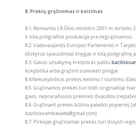
8. Prekių grąžinimas ir keitimas
8.1. Remiantis LR Ūkio ministro 2001 m. birželio 
ir kita poligrafinė produkcija yra negrąžinamos.
8.2. Vadovaujantis Europos Parlamento ir Tarybos 
(išskyrus spausdintas knygas ir kitą poligrafinę 
8.3. Gavus užsakymą kreiptis el. paštu
bazilisko
kokybiška arba grąžinti sumokėti pinigai.
8.4.Nekokybiškos prekės keitimo / siuntimo išlai
8.5. Grąžinamos prekės turi būti: originalioje tv
gavo, nepraradusios prekinės išvaizdos (nepažeis
8.6. Grąžinant prekes būtina pateikti popierinį (
baziliskoambasada@gmail.com)
8.7. Pirkėjas grąžinamas prekes turi išsiųsti regi