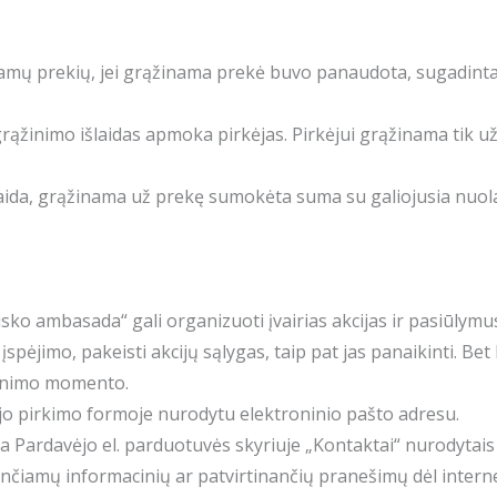
ąžinamų prekių, jei grąžinama prekė buvo panaudota, sugadi
rąžinimo išlaidas apmoka pirkėjas. Pirkėjui grąžinama tik u
olaida, grąžinama už prekę sumokėta suma su galiojusia nuola
isko ambasada“ gali organizuoti įvairias akcijas ir pasiūlymu
o įspėjimo, pakeisti akcijų sąlygas, taip pat jas panaikinti. Be
kinimo momento.
ėjo pirkimo formoje nurodytu elektroninio pašto adresu.
ia Pardavėjo el. parduotuvės skyriuje „Kontaktai“ nurodytais
unčiamų informacinių ar patvirtinančių pranešimų dėl interne