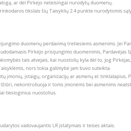
alogą, ar dėl Pirkėjo neteisingai nurodytų duomenų.
rinkodaros tikslais šių Taisyklių 2.4 punkte nurodytomis sąl
prisijungimo duomenų perdavimą tretiesiems asmenims. Jei P
audodamasis Pirkėjo prisijungimo duomenimis, Pardavėjas šį 
komybės tais atvejais, kai nuostolių kyla dėl to, jog Pirkėj
Taisyklėmis, nors tokia galimybė jam buvo suteikta.
itų įmonių, įstaigų, organizacijų ar asmenų el. tinklalapius,
prižiūri, nekontroliuoja ir toms įmonėms bei asmenims neats
liai tiesioginius nuostolius.
udarytos vadovaujantis LR įstatymais ir teisės aktais.