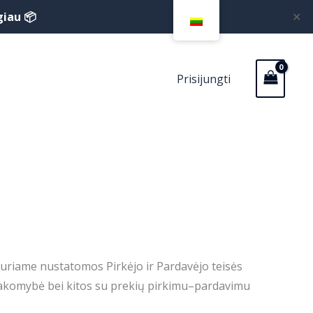
giau 📦
✕
Prisijungti
 kuriame nustatomos Pirkėjo ir Pardavėjo teisės
atsakomybė bei kitos su prekių pirkimu–pardavimu