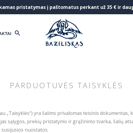
mas pristatymas į paštomatus perkant už 35 € ir dau
SEARCH
AKTAI
FOR:
Search Button
PARDUOTUVĖS TAISYKLĖS
liau „Taisyklės“) yra šalims privalomas teisinis dokumentas,
 jas sąlygos, prekių pristatymo ir grąžinimo tvarka, šalių 
 susijusios nuostatos.