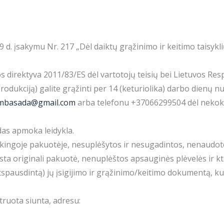
29 d. įsakymu Nr. 217 „Dėl daiktų grąžinimo ir keitimo taisy
direktyva 2011/83/ES dėl vartotojų teisių bei Lietuvos Respu
produkciją) galite grąžinti per 14 (keturiolika) darbo dienų 
ambasada@gmail.com
arba telefonu +37066299504 dėl nekok
das apmoka leidykla.
arkingoje pakuotėje, nesuplėšytos ir nesugadintos, nenaudoto
ta originali pakuotė, nenuplėštos apsauginės plėvelės ir kt.
atspausdintą) jų įsigijimo ir grąžinimo/keitimo dokumentą, ku
struota siunta, adresu: