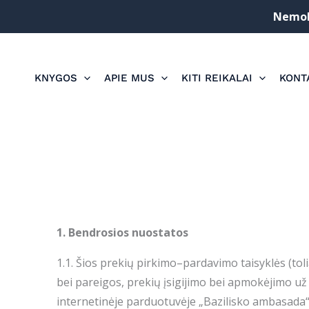
Pereiti
Nemoka
prie
turinio
KNYGOS
APIE MUS
KITI REIKALAI
KONT
1. Bendrosios nuostatos
1.1. Šios prekių pirkimo–pardavimo taisyklės (to
bei pareigos, prekių įsigijimo bei apmokėjimo už
internetinėje parduotuvėje „Bazilisko ambasada“