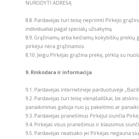
NURODYTI ADRESĄ
8.8. Pardavėjas turi teisę nepriimti Pirkėjo gr
individualiai pagal specialų užsakymą.
8.9. Grąžinamų arba keičiamų kokybiškų prekių g
pirkėjui nėra grąžinamos.
8.10. Jeigu Pirkėjas grąžina prekę, pirktą su nu
9. Rinkodara ir informacija
9.1. Pardavėjas internetinėje parduotuvėje „Bazil
9.2. Pardavėjas turi teisę vienašališkai, be atskir
panaikinimas galioja nuo jų pakeitimo ar panai
9.3. Pardavėjas pranešimus Pirkėjui siunčia Pirk
9.4. Pirkėjas visus pranešimus ir klausimus siunč
9.5. Pardavėjas neatsako jei Pirkėjas negauna si