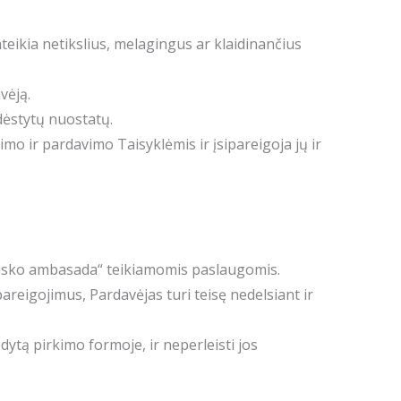
ateikia netikslius, melagingus ar klaidinančius
vėją.
šdėstytų nuostatų.
mo ir pardavimo Taisyklėmis ir įsipareigoja jų ir
zilisko ambasada“ teikiamomis paslaugomis.
areigojimus, Pardavėjas turi teisę nedelsiant ir
dytą pirkimo formoje, ir neperleisti jos