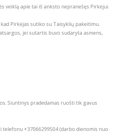
s veiklą apie tai iš anksto nepranešęs Pirkėjui.
kad Pirkėjas sutiko su Taisyklių pakeitimu.
 atsargos, jei sutartis buvo sudaryta asmens,
os. Siuntinys pradedamas ruošti tik gavus
kti telefonu +37066299504 (darbo dienomis nuo