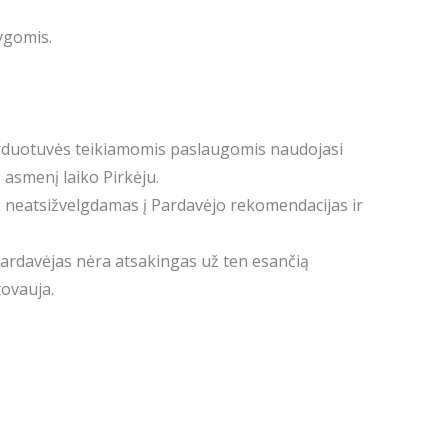
ygomis.
arduotuvės teikiamomis paslaugomis naudojasi
asmenį laiko Pirkėju.
as, neatsižvelgdamas į Pardavėjo rekomendacijas ir
 Pardavėjas nėra atsakingas už ten esančią
tovauja.