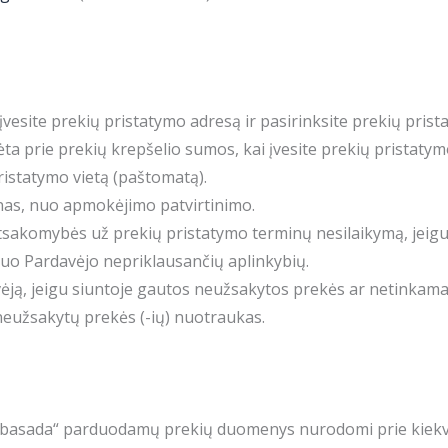
 įvesite prekių pristatymo adresą ir pasirinksite prekių pris
ėta prie prekių krepšelio sumos, kai įvesite prekių pristatym
pristatymo vietą (paštomatą).
enas, nuo apmokėjimo patvirtinimo.
 atsakomybės už prekių pristatymo terminų nesilaikymą, jeigu
 nuo Pardavėjo nepriklausančių aplinkybių.
vėją, jeigu siuntoje gautos neužsakytos prekės ar netinkamas
i neužsakytų prekės (-ių) nuotraukas.
o ambasada“ parduodamų prekių duomenys nurodomi prie kie