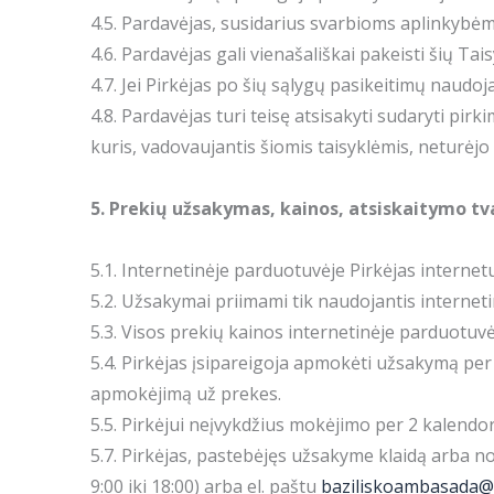
4.5. Pardavėjas, susidarius svarbioms aplinkybėms,
4.6. Pardavėjas gali vienašališkai pakeisti šių Tais
4.7. Jei Pirkėjas po šių sąlygų pasikeitimų naudo
4.8. Pardavėjas turi teisę atsisakyti sudaryti pi
kuris, vadovaujantis šiomis taisyklėmis, neturėjo 
5. Prekių užsakymas, kainos, atsiskaitymo tv
5.1. Internetinėje parduotuvėje Pirkėjas internetu 
5.2. Užsakymai priimami tik naudojantis interne
5.3. Visos prekių kainos internetinėje parduotuv
5.4. Pirkėjas įsipareigoja apmokėti užsakymą per
apmokėjimą už prekes.
5.5. Pirkėjui neįvykdžius mokėjimo per 2 kalend
5.7. Pirkėjas, pastebėjęs užsakyme klaidą arba 
9:00 iki 18:00) arba el. paštu
baziliskoambasada@