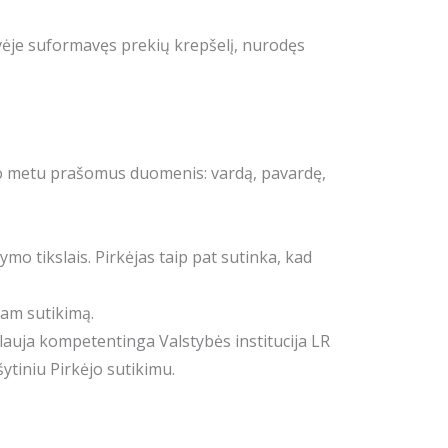
uvėje suformavęs prekių krepšelį, nurodęs
imo metu prašomus duomenis: vardą, pavardę,
 tikslais. Pirkėjas taip pat sutinka, kad
tam sutikimą.
lauja kompetentinga Valstybės institucija LR
ytiniu Pirkėjo sutikimu.