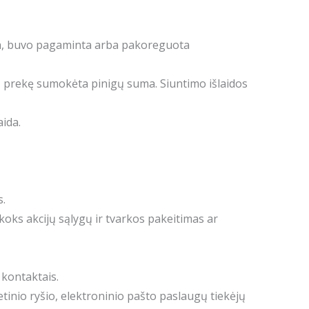
nta, buvo pagaminta arba pakoreguota
ž prekę sumokėta pinigų suma. Siuntimo išlaidos
ida.
s.
t koks akcijų sąlygų ir tvarkos pakeitimas ar
 kontaktais.
tinio ryšio, elektroninio pašto paslaugų tiekėjų