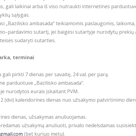
 gali laikinai arba iš viso nutraukti internetinės parduotuvė
yklių sąlygas.
jasi „Bazilisko ambasada“ teikiamomis paslaugomis, laikoma, 
rkimo–pardavimo sutartį, jei baigėsi sutartyje nurodytų prekių
teisės sudaryti sutarties.
arka, terminai
gali pirkti 7 dienas per savaitę, 24 val. per parą.
tine parduotuve „Bazilisko ambasada“.
ėje nurodytos eurais įskaitant PVM.
 2 (dvi) kalendorines dienas nuo užsakymo patvirtinimo dien
orines dienas, užsakymas anuliuojamas.
norėdamas užsakymą anuliuoti, privalo nedelsdamas susisie
gmail.com
(bet kuriuo metu).