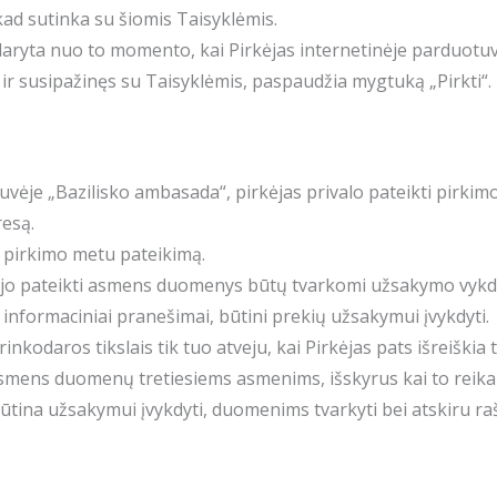
kad sutinka su šiomis Taisyklėmis.
sudaryta nuo to momento, kai Pirkėjas internetinėje parduot
ir susipažinęs su Taisyklėmis, paspaudžia mygtuką „Pirkti“.
uvėje „Bazilisko ambasada“, pirkėjas privalo pateikti pirk
resą.
ų pirkimo metu pateikimą.
 jo pateikti asmens duomenys būtų tvarkomi užsakymo vykdymo
 informaciniai pranešimai, būtini prekių užsakymui įvykdyti.
nkodaros tikslais tik tuo atveju, kai Pirkėjas pats išreiškia 
o asmens duomenų tretiesiems asmenims, išskyrus kai to reika
 būtina užsakymui įvykdyti, duomenims tvarkyti bei atskiru raš