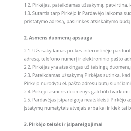
1.2. Pirkėjas, pateikdamas užsakymą, patvirtina, 
1.3. Sutartis tarp Pirkėjo ir Pardavėjo laikoma 
pristatymo adresą, pasirinkęs atsiskaitymo būdą 
2. Asmens duomenų apsauga
2.1. Užsisakydamas prekes internetinėje parduot
adresą, telefono numerį ir elektroninio pašto ad
2.2. Pirkėjas yra atsakingas už teisingų duomen
2.3. Pateikdamas užsakymą Pirkėjas sutinka, kad
Pirkėjo nurodytu el. pašto adresu būtų siunčiami
2.4. Pirkėjo asmens duomenys gali būti tvarkomi ri
2.5. Pardavėjas įsipareigoja neatskleisti Pirkėj
įstatymų numatytais atvejais arba kai ir kiek tai
3. Pirkėjo teisės ir įsipareigojimai