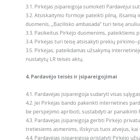
3.1. Pirkėjas įsipareigoja sumokėti Pardavėjui sut
3.2. Atsiskaitymo formoje pateikti pilną, išsamią 
duomenis, „Bazilisko ambasada“ turi teisę anuliuot
3.3. Pasikeitus Pirkėjo duomenims, pateiktiems p
3.4. Pirkėjas turi teisę atsisakyti prekių pirkimo
3.5. Pirkėjas, pateikdamas užsakymą internetinėj
nustatytų LR teisės aktų.
4. Pardavėjo teisės ir įsipareigojimai
4.1. Pardavėjas įsipareigoja sudaryti visas sąly
4.2. Jei Pirkėjas bando pakenkti internetinės par
be perspėjimo apriboti, sustabdyti ar panaikinti
4.3. Pardavėjas įsipareigoja gerbti Pirkėjo privat
tretiesiems asmenims, išskyrus tuos atvejus, kai 
4.4. Pardavėjas įsipareigoja pristatyti Pirkėjo u