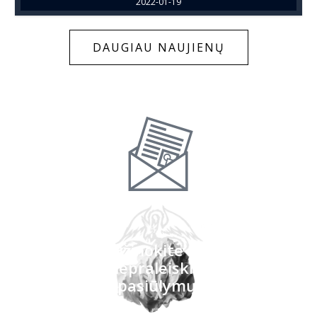
2022-01-19
DAUGIAU NAUJIENŲ
Pirmieji sužinokite apie naujas
knygas ir nepraleiskite ypatingų
pasiūlymų!
Naujienlaiškius siunčiame retai, tačiau visada turiningus!