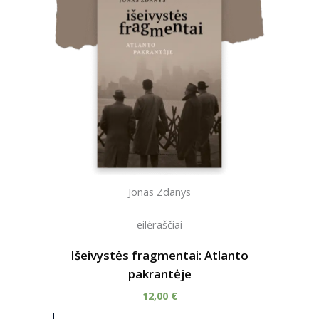
Jonas Zdanys
eilėraščiai
Išeivystės fragmentai: Atlanto
pakrantėje
12,00
€