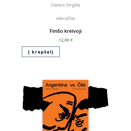
Dainius Dirgėla
eilėraščiai
Finišo kreivoji
12,00
€
Į krepšelį