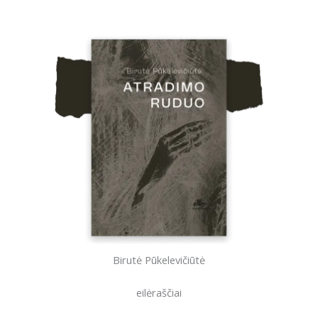
Birutė Pūkelevičiūtė
eilėraščiai