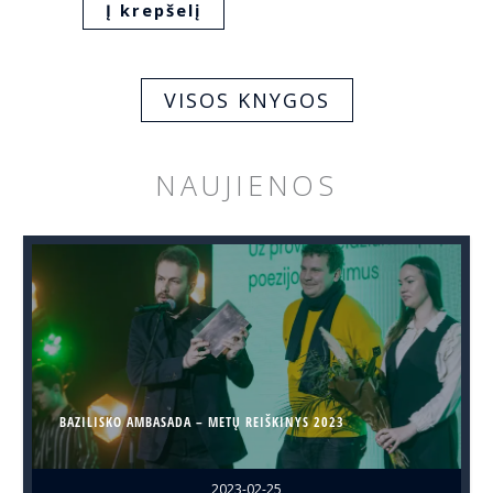
Į krepšelį
VISOS KNYGOS
NAUJIENOS
BAZILISKO AMBASADA – METŲ REIŠKINYS 2023
2023-02-25