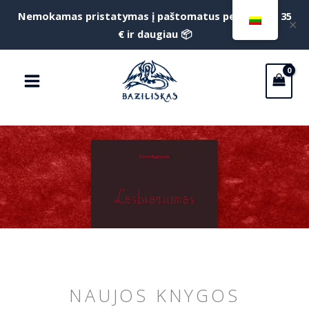
Pereiti
Nemokamas pristatymas į paštomatus perkant už 35
f
✕
prie
€ ir daugiau 📦
S
turinio
Main
Menu
NAUJOS KNYGOS