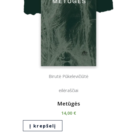
Birutė Pūkelevičiūtė
eilėraščiai
Metūgės
14,00
€
Į krepšelį