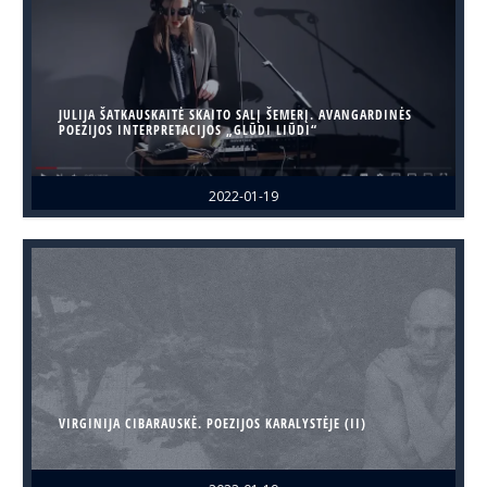
JULIJA ŠATKAUSKAITĖ SKAITO SALĮ ŠEMERĮ. AVANGARDINĖS
POEZIJOS INTERPRETACIJOS „GLŪDI LIŪDI“
2022-01-19
VIRGINIJA CIBARAUSKĖ. POEZIJOS KARALYSTĖJE (II)