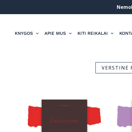
Pereiti
Nemoka
prie
turinio
KNYGOS
APIE MUS
KITI REIKALAI
KONT
VERSTINĖ 