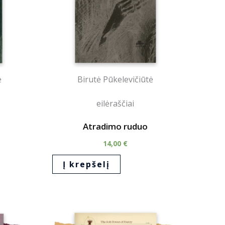
ė
Birutė Pūkelevičiūtė
eilėraščiai
Atradimo ruduo
14,00
€
Į krepšelį