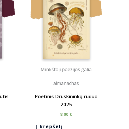
Minkštoji poezijos galia
almanachas
utis
Poetinis Druskininkų ruduo
2025
8,00
€
Į krepšelį