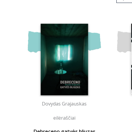
Dovydas Grajauskas
eilėraščiai
Debreceno gatvės bliuzas