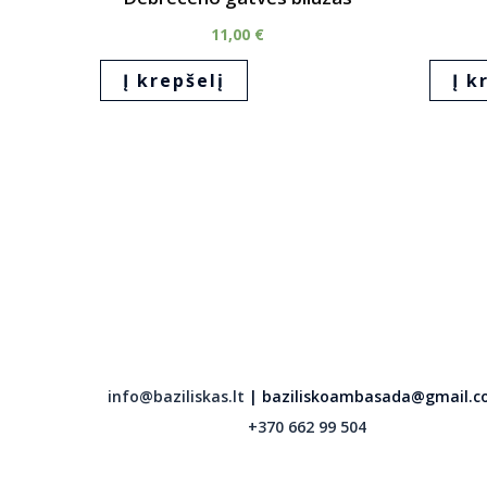
11,00
€
Į krepšelį
Į k
info@baziliskas.lt
| baziliskoambasada@gmail.
+370 662 99 504