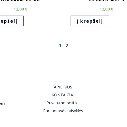
12,00
€
12,00
€
repšelį
Į krepšelį
1
2
APIE MUS
KONTAKTAI
Privatumo politika
com
Parduotuvės taisyklės