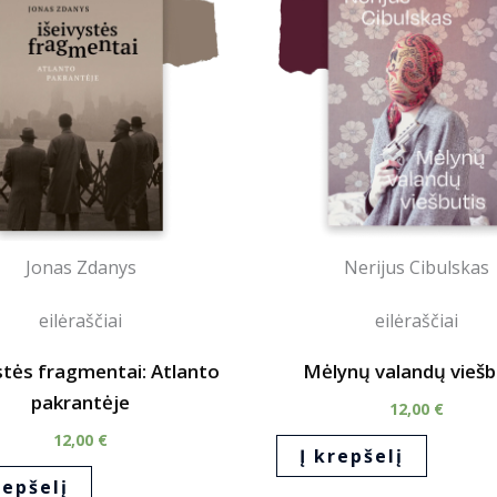
Jonas Zdanys
Nerijus Cibulskas
eilėraščiai
eilėraščiai
stės fragmentai: Atlanto
Mėlynų valandų viešb
pakrantėje
12,00
€
12,00
€
Į krepšelį
repšelį