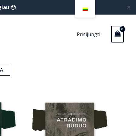
giau 📦
✕
Prisijungti
A