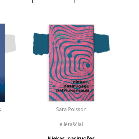
s
Sara Poisson
eilėraščiai
Niekas, pasiruošęs