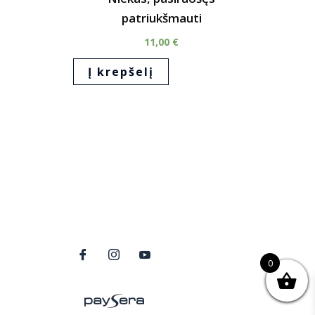
patriukšmauti
11,00
€
Į krepšelį
0