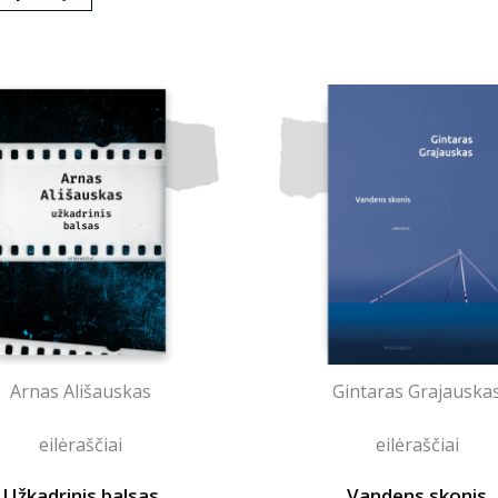
Arnas Ališauskas
Gintaras Grajauska
eilėraščiai
eilėraščiai
Užkadrinis balsas
Vandens skonis