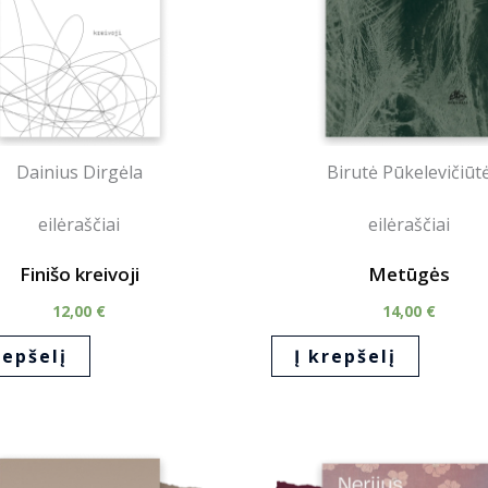
Dainius Dirgėla
Birutė Pūkelevičiūt
eilėraščiai
eilėraščiai
Finišo kreivoji
Metūgės
12,00
€
14,00
€
repšelį
Į krepšelį