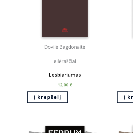
Dovilė Bagdonaitė
eilėraščiai
Lesbiariumas
12,00
€
Į krepšelį
Į k