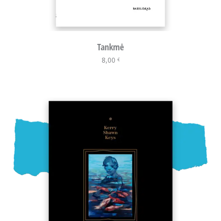
Tankmė
8,00
Į krepšelį
€