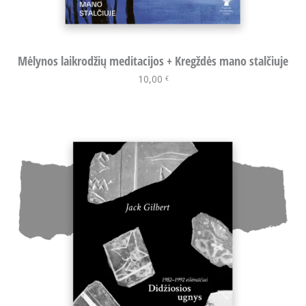
Mėlynos laikrodžių meditacijos + Kregždės mano stalčiuje
10,00
Į krepšelį
€