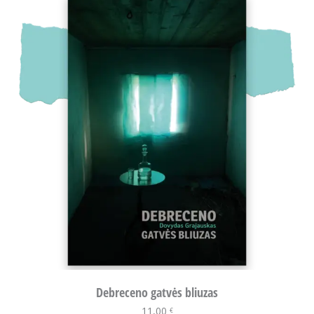
Debreceno gatvės bliuzas
11,00
Į krepšelį
€