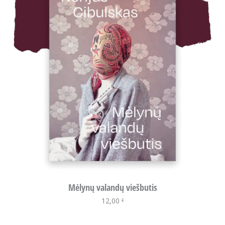
Mėlynų valandų viešbutis
12,00
Į krepšelį
€