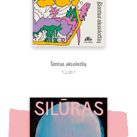
Šimtas aksolotlių
12,00
Į krepšelį
€