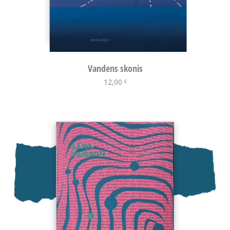
Vandens skonis
12,00
Į krepšelį
€