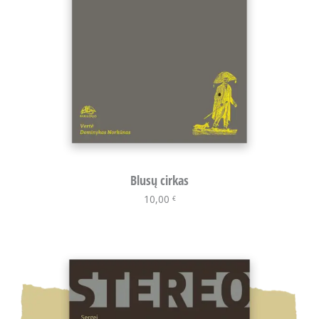
Blusų cirkas
10,00
Į krepšelį
€