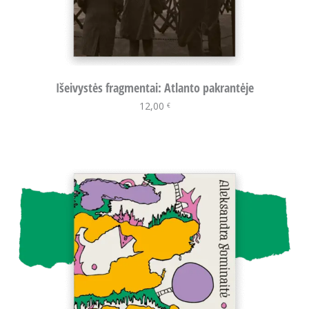
Išeivystės fragmentai: Atlanto pakrantėje
12,00
Į krepšelį
€