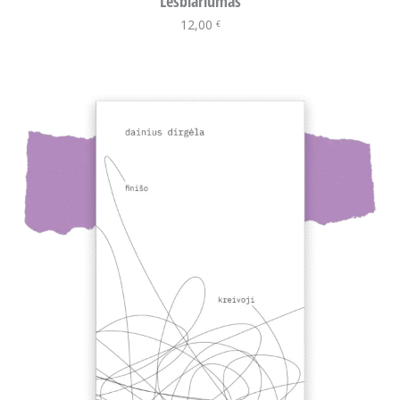
Lesbiariumas
12,00
Į krepšelį
€