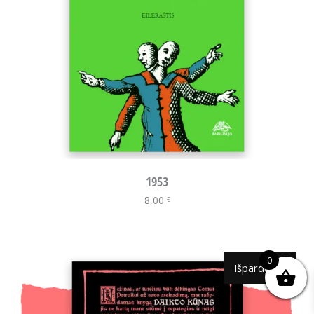
1953
8,00
Daugiau
€
0
Išparduota