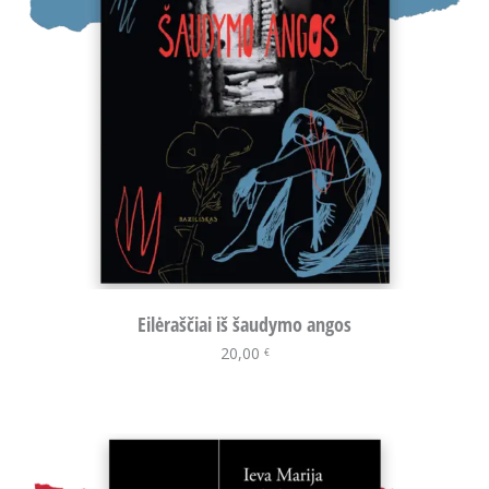
Eilėraščiai iš šaudymo angos
20,00
Į krepšelį
€