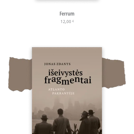
Ferrum
12,00
Į krepšelį
€