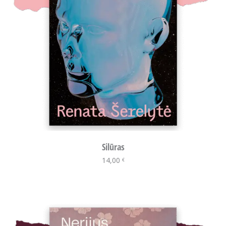
Silūras
14,00
Į krepšelį
€