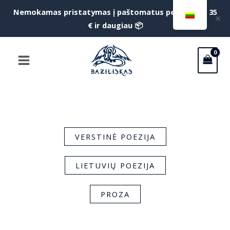
Pereiti
Nemokamas pristatymas į paštomatus perkant už 35
f
✕
prie
€ ir daugiau 📦
S
turinio
Main
Menu
VERSTINĖ POEZIJA
LIETUVIŲ POEZIJA
PROZA