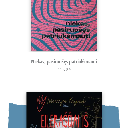
Niekas, pasiruošęs patriukšmauti
11,00
Į krepšelį
€