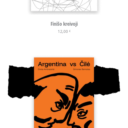
Finišo kreivoji
12,00
Į krepšelį
€