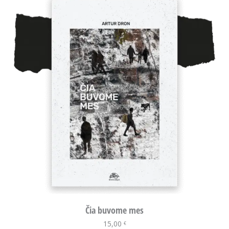
Čia buvome mes
15,00
Į krepšelį
€