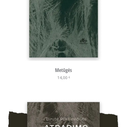
Metūgės
14,00
Į krepšelį
€