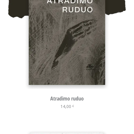
Atradimo ruduo
14,00
Į krepšelį
€