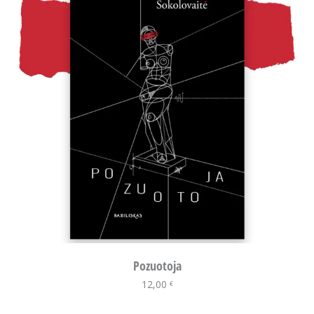
Pozuotoja
12,00
Į krepšelį
€