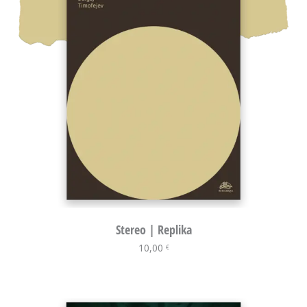
Stereo | Replika
10,00
Į krepšelį
€