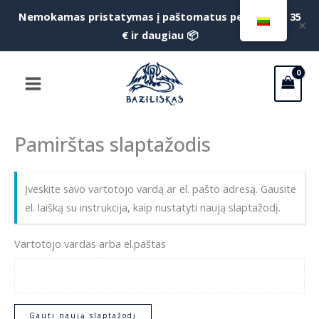
Pereiti
Nemokamas pristatymas į paštomatus perkant už 35
f
✕
prie
€ ir daugiau 📦
S
turinio
Main
Menu
Pamirštas slaptažodis
Įveskite savo vartotojo vardą ar el. pašto adresą. Gausite
el. laišką su instrukcija, kaip nustatyti naują slaptažodį.
Vartotojo vardas arba el.paštas
Gauti naują slaptažodį