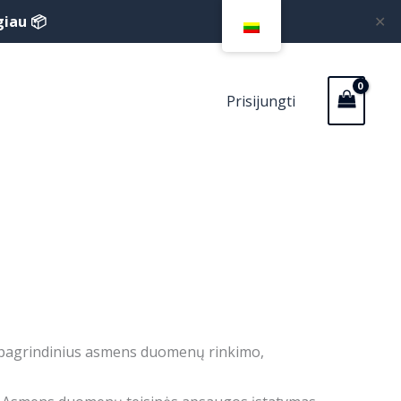
giau 📦
✕
Prisijungti
t pagrindinius asmens duomenų rinkimo,