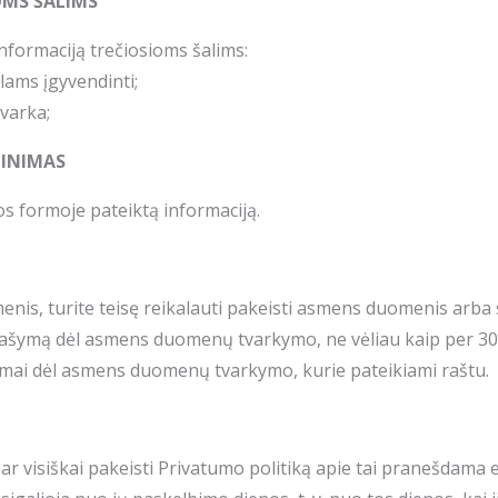
OMS ŠALIMS
informaciją trečiosioms šalims:
lams įgyvendinti;
tvarka;
JINIMAS
ijos formoje pateiktą informaciją.
omenis, turite teisę reikalauti pakeisti asmens duomenis arba
prašymą dėl asmens duomenų tvarkymo, ne vėliau kaip per 30
ymai dėl asmens duomenų tvarkymo, kurie pateikiami raštu.
s ar visiškai pakeisti Privatumo politiką apie tai pranešdama