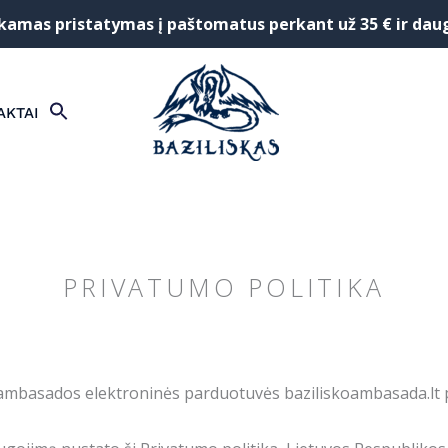
mas pristatymas į paštomatus perkant už 35 € ir dau
SEARCH
AKTAI
FOR:
Search Button
PRIVATUMO POLITIKA
ko ambasados elektroninės parduotuvės baziliskoambasada.l