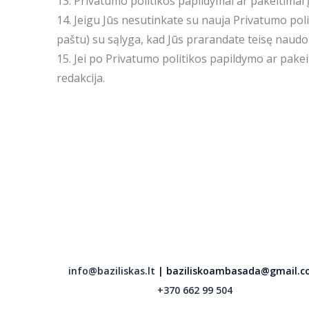
13. Privatumo politikos papildymai ar pakeitimai į
14. Jeigu Jūs nesutinkate su nauja Privatumo poli
paštu) su sąlyga, kad Jūs prarandate teisę naud
15. Jei po Privatumo politikos papildymo ar pake
redakcija.
info@baziliskas.lt
| baziliskoambasada@gmail.
+370 662 99 504