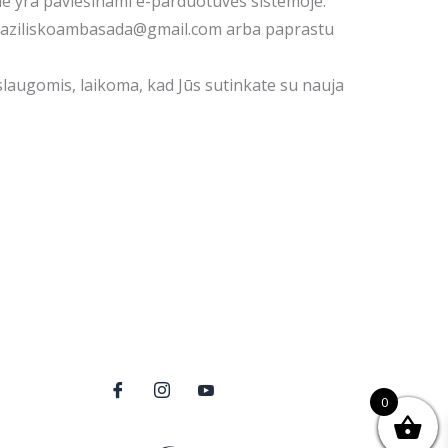
 jie yra paviešinami e-parduotuvės sistemoje.
aštu baziliskoambasada@gmail.com arba paprastu
slaugomis, laikoma, kad Jūs sutinkate su nauja
0