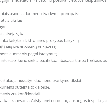
ugojimą nustato ši Privatumo politika, Lietuvos Respublik
ndiniais asmens duomenų tvarkymo principais:
tais tikslais;
gai;
s atvejais, kai:
inka laikytis Elektroninės prekybos taisyklių;
 iš šalių yra duomenų subjektas;
asmens duomenis pagal įstatymus;
o intereso, kurio siekia baziliskoambasada.lt arba trečiasis
eikalauja nustatyti duomenų tvarkymo tikslai.
kuriems suteikta tokia teisė.
enis yra konfidenciali.
varka pranešama Valstybinei duomenų apsaugos inspekcijai