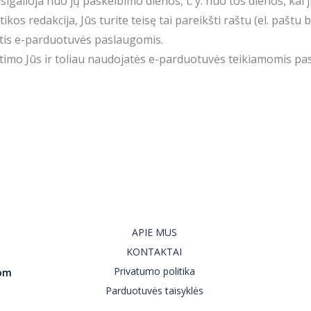
sigalioja nuo jų paskelbimo dienos, t. y. nuo tos dienos, kai
tikos redakcija, Jūs turite teisę tai pareikšti raštu (el. p
otis e-parduotuvės paslaugomis.
itimo Jūs ir toliau naudojatės e-parduotuvės teikiamomis pa
APIE MUS
KONTAKTAI
Privatumo politika
com
Parduotuvės taisyklės