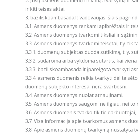
2. Jūsų asmens duomenų rinkimą, tvarkymą ir sa
ir kiti teisės aktai.
3. baziliskoambasada.lt vadovaujasi šiais pagri
3.1. Asmens duomenys renkami apibrėžtais ir teisė
3.2. Asmens duomenys tvarkomi tiksliai ir sąžinin
3.3. Asmens duomenys tvarkomi teisėtai, t.y. tik tai
3.3.1. duomenų subjektas duoda sutikimą, t. y. sut
3.3.2. sudaroma arba vykdoma sutartis, kai viena
3.3.3. baziliskoambasada.lt įpareigota tvarkyti 
3.3.4. asmens duomenis reikia tvarkyti dėl teisėt
duomenų subjekto interesai nėra svarbesni.
3.4. Asmens duomenys nuolat atnaujinami.
3.5. Asmens duomenys saugomi ne ilgiau, nei to r
3.6. Asmens duomenis tvarko tik tie darbuotojai, 
3.7. Visa informacija apie tvarkomus asmens duom
3.8. Apie asmens duomenų tvarkymą nustatyta t