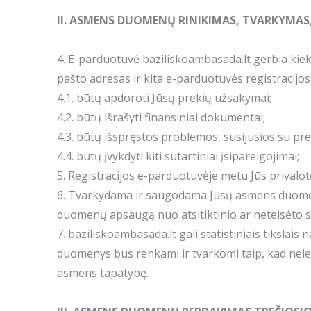
II. ASMENS DUOMENŲ RINIKIMAS, TVARKYMAS
4. E-parduotuvė baziliskoambasada.lt gerbia kie
pašto adresas ir kita e-parduotuvės registracijo
4.1. būtų apdoroti Jūsų prekių užsakymai;
4.2. būtų išrašyti finansiniai dokumentai;
4.3. būtų išspręstos problemos, susijusios su pr
4.4. būtų įvykdyti kiti sutartiniai įsipareigojimai;
5. Registracijos e-parduotuvėje metu Jūs privalo
6. Tvarkydama ir saugodama Jūsų asmens duomeni
duomenų apsaugą nuo atsitiktinio ar neteisėto su
7. baziliskoambasada.lt gali statistiniais tikslais
duomenys bus renkami ir tvarkomi taip, kad nele
asmens tapatybę.