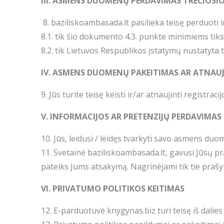
III. ASMENS DUOMENŲ PERDAVIMAS TREČIOSI
8. baziliskoambasada.lt pasilieka teisę perduoti 
8.1. tik šio dokumento 4.3. punkte minimiems tiks
8.2. tik Lietuvos Respublikos įstatymų nustatyta 
IV. ASMENS DUOMENŲ PAKEITIMAS AR ATNAU
9. Jūs turite teisę keisti ir/ar atnaujinti registrac
V. INFORMACIJOS AR PRETENZIJŲ PERDAVIMAS
10. Jūs, leidusi / leidęs tvarkyti savo asmens du
11. Svetainė baziliskoambasada.lt, gavusi Jūsų 
pateiks Jums atsakymą. Nagrinėjami tik tie praš
VI. PRIVATUMO POLITIKOS KEITIMAS
12. E-parduotuvė knygynas.biz turi teisę iš dalie