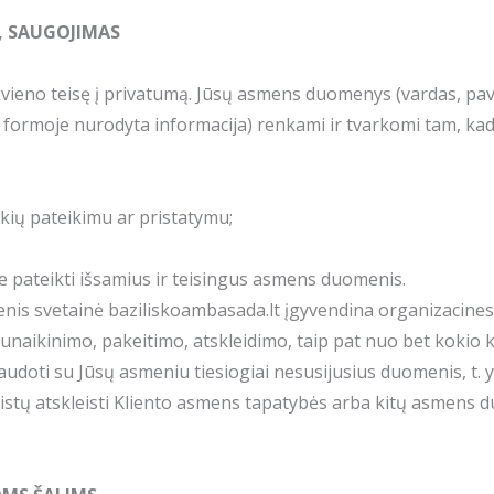
, SAUGOJIMAS
kvieno teisę į privatumą. Jūsų asmens duomenys (vardas, pav
s formoje nurodyta informacija) renkami ir tvarkomi tam, kad
ekių pateikimu ar pristatymu;
te pateikti išsamius ir teisingus asmens duomenis.
s svetainė baziliskoambasada.lt įgyvendina organizacines 
naikinimo, pakeitimo, atskleidimo, taip pat nuo bet kokio k
 naudoti su Jūsų asmeniu tiesiogiai nesusijusius duomenis, t. 
istų atskleisti Kliento asmens tapatybės arba kitų asmens 