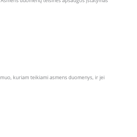
os Asmens duomenų teisinės apsaugos įstatymas
 asmuo, kuriam teikiami asmens duomenys, ir jei
.