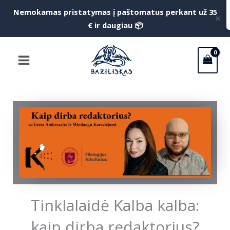
Pereiti
Nemokamas pristatymas į paštomatus perkant už 35
f
✕
prie
€ ir daugiau 📦
S
turinio
Main
Menu
Tinklalaidė Kalba kalba:
kaip dirba redaktorius?