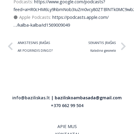
Podcasts:
https://www.google.com/podcasts?
feed=aHR0cHM6Ly9hbmNob3IuZm0vcy80ZTBlNTk0MC9wb2
⚫ Apple Podcasts:
https://podcasts.apple.com/
…/kalba-kalba/id1569009049
Prev
N
ANKSTESNIS ĮRAŠAS
SEKANTIS ĮRAŠAS
AR POGRINDIS DINGO?
Kalėdinė giesmelė
info@baziliskas.lt
| baziliskoambasada@gmail.com
+370 662 99 504
APIE MUS