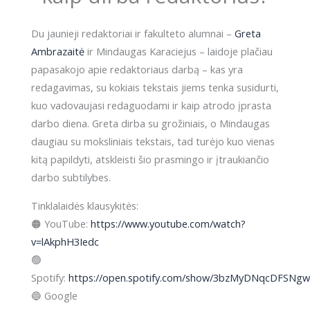
Du jaunieji redaktoriai ir fakulteto alumnai –
Greta
Ambrazaitė
ir Mindaugas Karaciejus – laidoje plačiau
papasakojo apie redaktoriaus darbą – kas yra
redagavimas, su kokiais tekstais jiems tenka susidurti,
kuo vadovaujasi redaguodami ir kaip atrodo įprasta
darbo diena. Greta dirba su grožiniais, o Mindaugas
daugiau su moksliniais tekstais, tad turėjo kuo vienas
kitą papildyti, atskleisti šio prasmingo ir įtraukiančio
darbo subtilybes.
Tinklalaidės klausykitės:
🟠 YouTube:
https://www.youtube.com/watch?
v=lAkphH3Iedc
🟢
Spotify:
https://open.spotify.com/show/3bzMyDNqcDFSN
🔵 Google