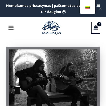
Pereiti
Nemokamas pristatymas į paštomatus perkant už 35
✕
prie
€ ir daugiau 📦
turinio
Main
Menu