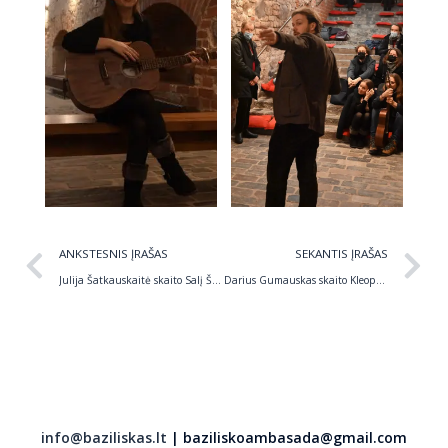
Prev
N
ANKSTESNIS ĮRAŠAS
SEKANTIS ĮRAŠAS
Julija Šatkauskaitė skaito Salį Šemerį. Avangardinės poezijos interpretacijos „Glūdi liūdi“
Darius Gumauskas skaito Kleopą Jurgelionį. Avangardinės poezijos interpretacijos „Glūdi liūdi“
info@baziliskas.lt
| baziliskoambasada@gmail.com