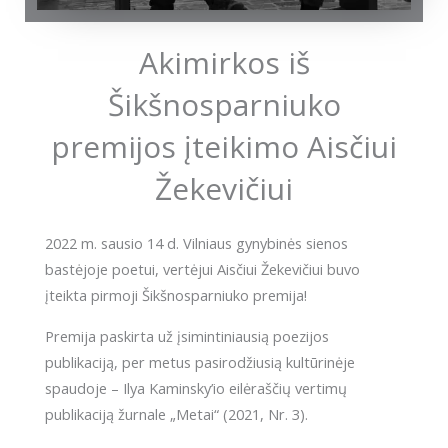
Akimirkos iš
Šikšnosparniuko
premijos įteikimo Aisčiui
Žekevičiui
2022 m. sausio 14 d. Vilniaus gynybinės sienos
bastėjoje poetui, vertėjui Aisčiui Žekevičiui buvo
įteikta pirmoji Šikšnosparniuko premija!
Premija paskirta už įsimintiniausią poezijos
publikaciją, per metus pasirodžiusią kultūrinėje
spaudoje – Ilya Kaminsky’io eilėraščių vertimų
publikaciją žurnale „Metai“ (2021, Nr. 3).