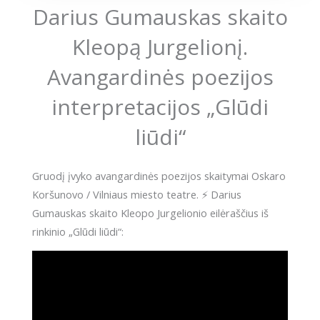
Darius Gumauskas skaito
Kleopą Jurgelionį.
Avangardinės poezijos
interpretacijos „Glūdi
liūdi“
Gruodį įvyko avangardinės poezijos skaitymai Oskaro
Koršunovo / Vilniaus miesto teatre. ⚡ Darius
Gumauskas skaito Kleopo Jurgelionio eilėraščius iš
rinkinio „Glūdi liūdi“: