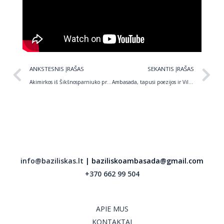
Prev
N
ANKSTESNIS ĮRAŠAS
SEKANTIS ĮRAŠAS
Akimirkos iš Šikšnosparniuko premijos įteikimo Aisčiui Žekevičiui
Ambasada, tapusi poezijos ir Vilniaus siaubūno namais
info@baziliskas.lt
| baziliskoambasada@gmail.com
+370 662 99 504
APIE MUS
KONTAKTAI