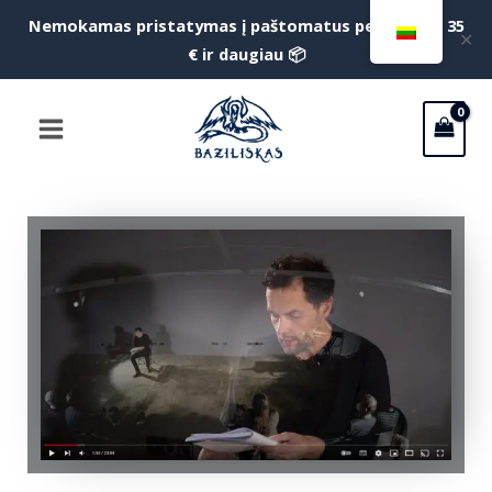
Pereiti
Nemokamas pristatymas į paštomatus perkant už 35
f
✕
prie
€ ir daugiau 📦
S
turinio
Main
Menu