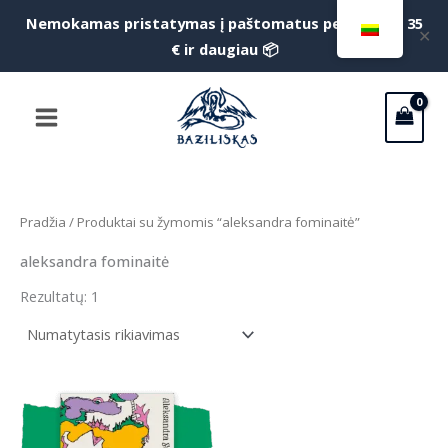
Pereiti
Nemokamas pristatymas į paštomatus perkant už 35
✕
prie
€ ir daugiau 📦
turinio
Main
Menu
Pradžia
/ Produktai su žymomis “aleksandra fominaitė”
aleksandra fominaitė
Rezultatų: 1