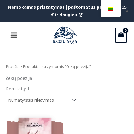
Pereiti
Nemokamas pristatymas į paštomatus perkant už 35
f
✕
prie
€ ir daugiau 📦
S
turinio
Main
Menu
Pradžia
/ Produktai su žymomis “čekų poezija”
čekų poezija
Rezultatų: 1