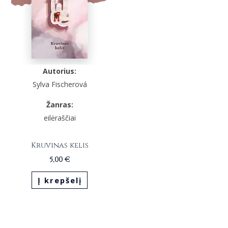
Autorius:
Sylva Fischerová
Žanras:
eilėraščiai
Kruvinas kelis
5,00
€
Į krepšelį