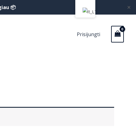
giau 📦
✕
Prisijungti