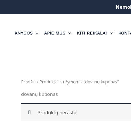
Pereiti
Nemoka
prie
turinio
KNYGOS
APIE MUS
KITI REIKALAI
KONT
Pradžia
/ Produktai su žymomis “dovanų kuponas”
dovanų kuponas
Produktų nerasta.