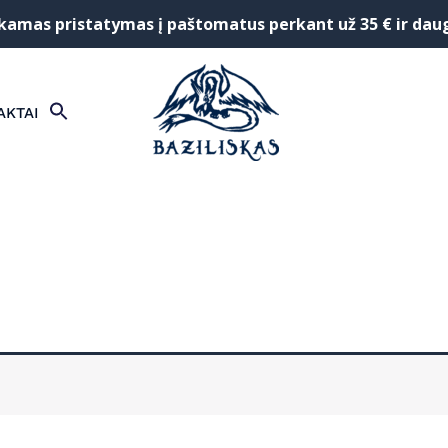
mas pristatymas į paštomatus perkant už 35 € ir dau
SEARCH
AKTAI
FOR:
Search Button