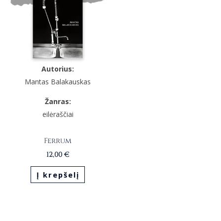
Autorius:
Mantas Balakauskas
Žanras:
eilėraščiai
Ferrum
12,00
€
Į krepšelį