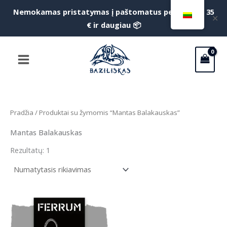
Pereiti
Nemokamas pristatymas į paštomatus perkant už 35
f
✕
prie
€ ir daugiau 📦
S
turinio
Main
Menu
Pradžia
/ Produktai su žymomis “Mantas Balakauskas”
Mantas Balakauskas
Rezultatų: 1