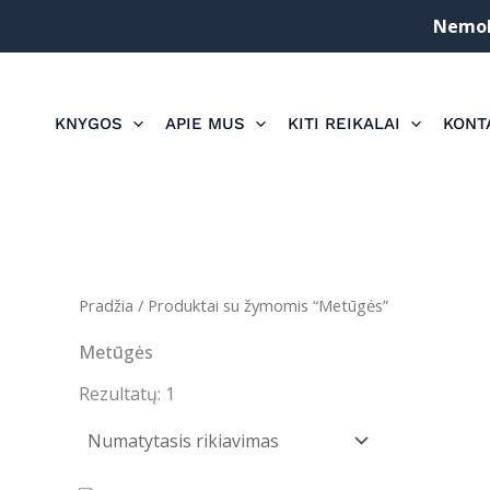
Pereiti
Nemoka
prie
turinio
KNYGOS
APIE MUS
KITI REIKALAI
KONT
Pradžia
/ Produktai su žymomis “Metūgės”
Metūgės
Rezultatų: 1