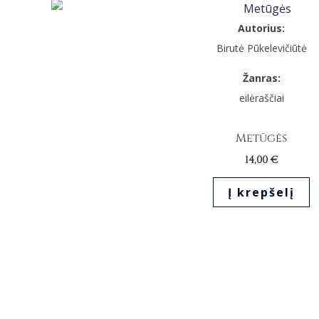
Autorius:
Birutė Pūkelevičiūtė
Žanras:
eilėraščiai
Metūgės
14,00
€
Į krepšelį