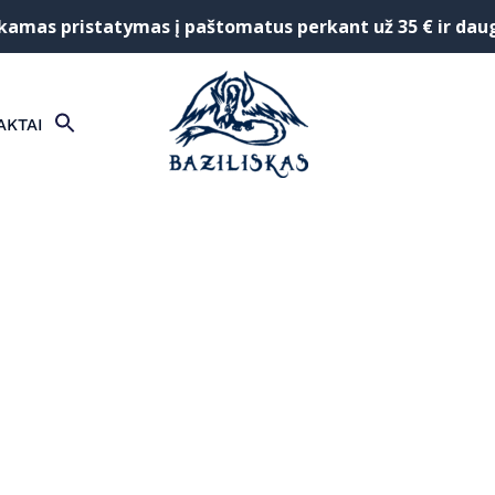
mas pristatymas į paštomatus perkant už 35 € ir dau
SEARCH
AKTAI
FOR:
Search Button