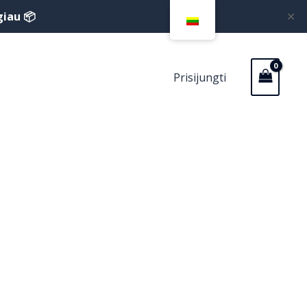
giau 📦
✕
Prisijungti