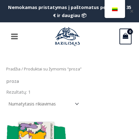
Pereiti
Nemokamas pristatymas į paštomatus perkant už 35
✕
prie
€ ir daugiau 📦
turinio
Main
Menu
Pradžia
/ Produktai su žymomis “proza”
proza
Rezultatų: 1