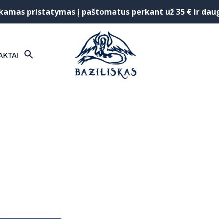
mas pristatymas į paštomatus perkant už 35 € ir dau
SEARCH
AKTAI
FOR:
Search Button