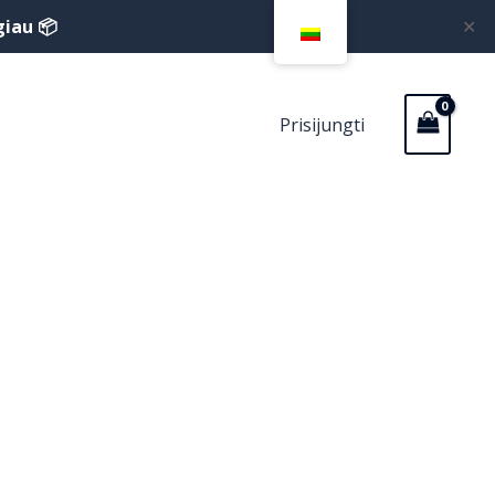
giau 📦
✕
Prisijungti