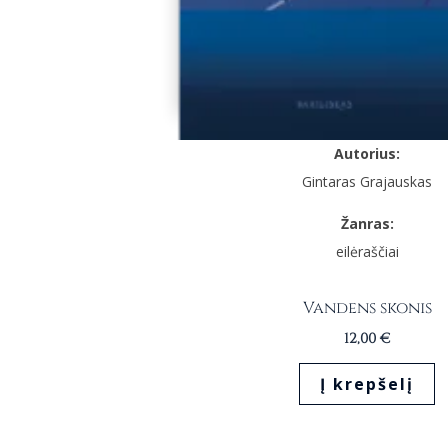
Autorius:
Gintaras Grajauskas
Žanras:
eilėraščiai
Vandens skonis
12,00
€
Į krepšelį