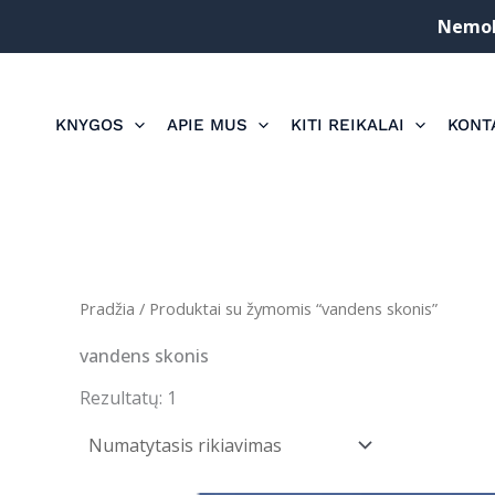
Pereiti
Nemoka
prie
turinio
KNYGOS
APIE MUS
KITI REIKALAI
KONT
Pradžia
/ Produktai su žymomis “vandens skonis”
vandens skonis
Rezultatų: 1