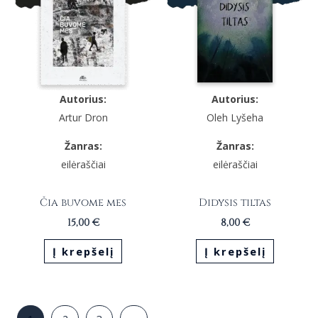
Autorius:
Autorius:
Artur Dron
Oleh Lyšeha
Žanras:
Žanras:
eilėraščiai
eilėraščiai
Čia buvome mes
Didysis tiltas
15,00
€
8,00
€
Į krepšelį
Į krepšelį