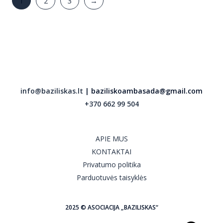
1
2
3
→
info@baziliskas.lt
| baziliskoambasada@gmail.com
+370 662 99 504
APIE MUS
KONTAKTAI
Privatumo politika
Parduotuvės taisyklės
2025 © ASOCIACIJA „BAZILISKAS“