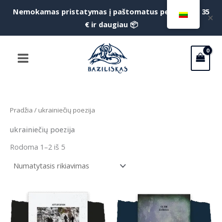
Pereiti
Nemokamas pristatymas į paštomatus perkant už 35
✕
prie
€ ir daugiau 📦
turinio
Main
Menu
Pradžia
/ ukrainiečių poezija
ukrainiečių poezija
Rodoma 1–2 iš 5