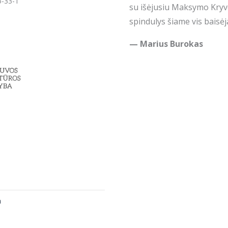
5-33-1
su išėjusiu Maksymo Kryv
spindulys šiame vis baisėj
— Marius Burokas
a