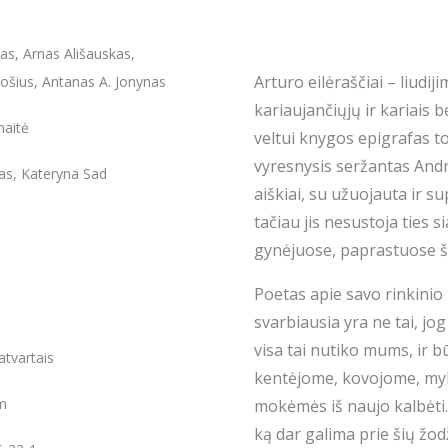
as, Arnas Ališauskas,
Arturo eilėraščiai – liudij
ošius, Antanas A. Jonynas
kariaujančiųjų ir kariais 
naitė
veltui knygos epigrafas to
vyresnysis seržantas Andri
as, Kateryna Sad
aiškiai, su užuojauta ir su
tačiau jis nesustoja ties 
gynėjuose, paprastuose šal
Poetas apie savo rinkinio
svarbiausia yra ne tai, jo
visa tai nutiko mums, ir
atvartais
kentėjome, kovojome, myl
cm
mokėmės iš naujo kalbėti
ką dar galima prie šių žodž