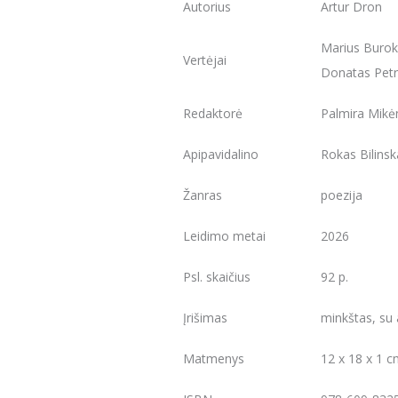
Autorius
Artur Dron
Marius Burok
Vertėjai
Donatas Petr
Redaktorė
Palmira Mikė
Apipavidalino
Rokas Bilinsk
Žanras
poezija
Leidimo metai
2026
Psl. skaičius
92 p.
Įrišimas
minkštas, su 
Matmenys
12 x 18 x 1 