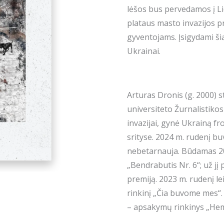
lėšos bus pervedamos į Li
mes
plataus masto invazijos p
gyventojams. Įsigydami š
Ukrainai.
Arturas Dronis (g. 2000) s
universiteto Žurnalistikos
invazijai, gynė Ukrainą f
srityse. 2024 m. rudenį b
nebetarnauja. Būdamas 20
„Bendrabutis Nr. 6“; už jį
premiją. 2023 m. rudenį lei
rinkinį „Čia buvome mes“.
– apsakymų rinkinys „Hem