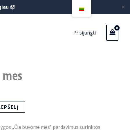
giau 📦
✕
Prisijungti
 mes
REPŠELĮ
nygos „Čia buvome mes“ pardavimus surinktos