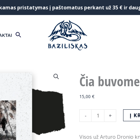
mas pristatymas į paštomatus perkant už 35 € ir dau
SEARCH
AKTAI
FOR:
Search Button
Čia buvome
15,00
€
produkto
Į K
-
+
kiekis:
Čia
Visos už Arturo Dronio k
buvome