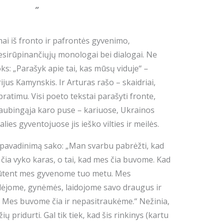
„
imai iš fronto ir pafrontės gyvenimo,
besirūpinančiųjų monologai bei dialogai. Ne
ks: „Parašyk apie tai, kas mūsų viduje“ –
jus Kamynskis. Ir Arturas rašo – skaidriai,
pratimu. Visi poeto tekstai parašyti fronte,
siaubingąja karo puse – kariuose, Ukrainos
ies gyventojuose jis ieško vilties ir meilės.
 pavadinimą sako: „Man svarbu pabrėžti, kad
g čia vyko karas, o tai, kad mes čia buvome. Kad
 būtent mes gyvenome tuo metu. Mes
ėjome, gynėmės, laidojome savo draugus ir
. Mes buvome čia ir nepasitraukėme.“ Nežinia,
ių pridurti. Gal tik tiek, kad šis rinkinys (kartu