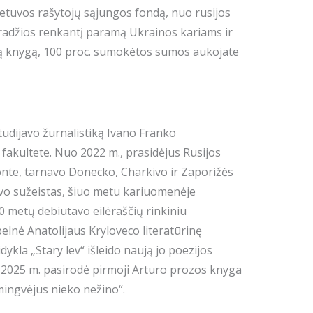
etuvos rašytojų sąjungos fondą, nuo rusijos
radžios renkantį paramą Ukrainos kariams ir
ią knygą, 100 proc. sumokėtos sumos aukojate
tudijavo žurnalistiką Ivano Franko
 fakultete. Nuo 2022 m., prasidėjus Rusijos
ronte, tarnavo Donecko, Charkivo ir Zaporižės
uvo sužeistas, šiuo metu kariuomenėje
 metų debiutavo eilėraščių rinkiniu
 pelnė Anatolijaus Kryloveco literatūrinę
dykla „Stary lev“ išleido naują jo poezijos
 2025 m. pasirodė pirmoji Arturo prozos knyga
ingvėjus nieko nežino“.