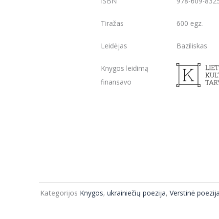
ISBN
978-609-832
Tiražas
600 egz.
Leidėjas
Baziliskas
Knygos leidimą
finansavo
Kategorijos
Knygos
,
ukrainiečių poezija
,
Verstinė poezij