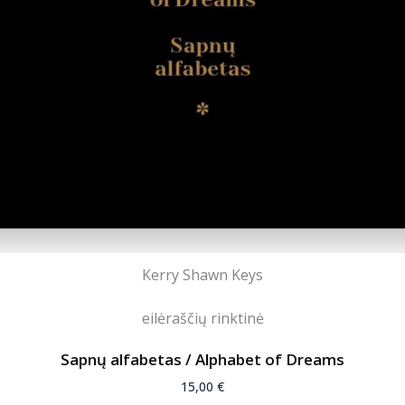
Kerry Shawn Keys
eilėraščių rinktinė
Sapnų alfabetas / Alphabet of Dreams
15,00
€