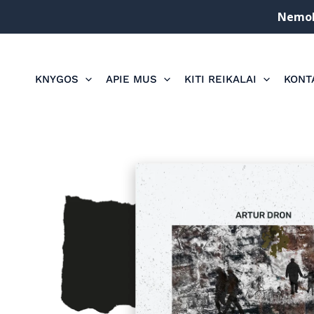
Pereiti
Nemoka
prie
turinio
KNYGOS
APIE MUS
KITI REIKALAI
KONT