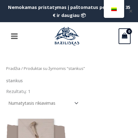
Pereiti
Nemokamas pristatymas į paštomatus perkant už 35
f
✕
prie
€ ir daugiau 📦
S
turinio
Main
Menu
Pradžia
/ Produktai su žymomis “stankus”
stankus
Rezultatų: 1