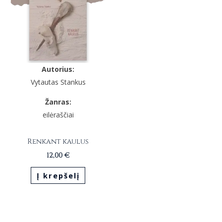
Autorius:
Vytautas Stankus
Žanras:
eilėraščiai
Renkant kaulus
12,00
€
Į krepšelį