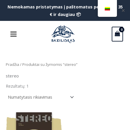
Pereiti
Nemokamas pristatymas į paštomatus perkant už 35
f
✕
prie
€ ir daugiau 📦
S
turinio
Main
Menu
Pradžia
/ Produktai su žymomis “stereo”
stereo
Rezultatų: 1