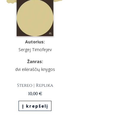
Autorius:
Sergej Timofejev
Žanras:
dvi eilėraščių knygos
Stereo | Replika
10,00
€
Į krepšelį