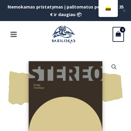
Pereiti
Nemokamas pristatymas į paštomatus perkant už 35
f
✕
prie
€ ir daugiau 📦
S
turinio
Main
Menu