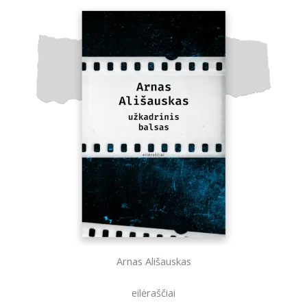
Arnas Ališauskas
eilėraščiai