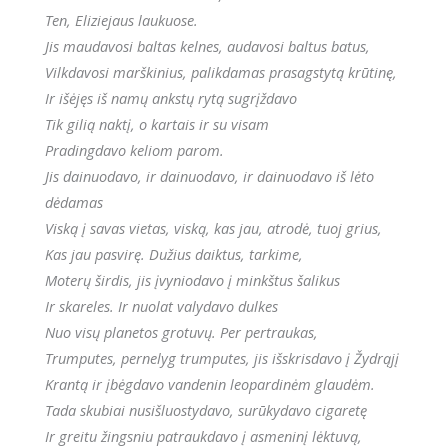
Ten, Eliziejaus laukuose.
Jis maudavosi baltas kelnes, audavosi baltus batus,
Vilkdavosi marškinius, palikdamas prasagstytą krūtinę,
Ir išėjęs iš namų ankstų rytą sugrįždavo
Tik gilią naktį, o kartais ir su visam
Pradingdavo keliom parom.
Jis dainuodavo, ir dainuodavo, ir dainuodavo iš lėto
dėdamas
Viską į savas vietas, viską, kas jau, atrodė, tuoj grius,
Kas jau pasvirę. Dužius daiktus, tarkime,
Moterų širdis, jis įvyniodavo į minkštus šalikus
Ir skareles. Ir nuolat valydavo dulkes
Nuo visų planetos grotuvų. Per pertraukas,
Trumputes, pernelyg trumputes, jis išskrisdavo į Žydrąjį
Krantą ir įbėgdavo vandenin leopardinėm glaudėm.
Tada skubiai nusišluostydavo, surūkydavo cigaretę
Ir greitu žingsniu patraukdavo į asmeninį lėktuvą,