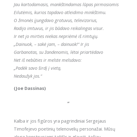
Jau kartodamasis, mankštindamas lūpas pirmosiomis
Eilutėmis, kurios tapdavo atleidimo minkštimu.
O žmonės įjungdavo grotuvus, televizorius,
Radijo imtuvus, ir jis būdavo reikalingas visur.
Ir net jo mirties niekas nepriėmė iš rimtųjų.
„Dainuok, – sakė jam, – dainuok!“ Ir jis
Garbanotas, su žandenomis, lėtai priartėdavo
Net iš nebūties ir melste melsdavo:
„Padėk savo širdį į vietą,
Nedaužyk jos.“
(Joe Dassinas)
„
Kalba ir jos figūros yra pagrindiniai Sergejaus
Timofejevo poetinių telenovelių personažai. Mūsų
akyse konstruojami taiklūs ir glausti, tačiau