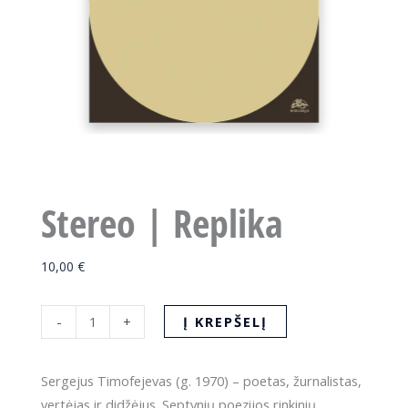
Stereo | Replika
10,00
€
produkto
Į KREPŠELĮ
-
+
kiekis:
Stereo
Sergejus Timofejevas (g. 1970) – poetas, žurnalistas,
|
vertėjas ir didžėjus. Septynių poezijos rinkinių