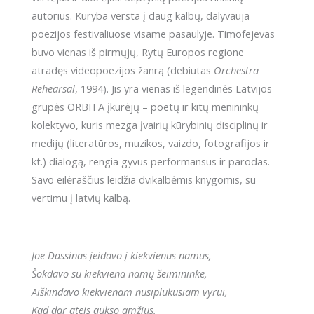
Replika
autorius. Kūryba versta į daug kalbų, dalyvauja
poezijos festivaliuose visame pasaulyje. Timofejevas
buvo vienas iš pirmųjų, Rytų Europos regione
atradęs videopoezijos žanrą (debiutas
Orchestra
Rehearsal
, 1994). Jis yra vienas iš legendinės Latvijos
grupės ORBITA įkūrėjų – poetų ir kitų menininkų
kolektyvo, kuris mezga įvairių kūrybinių disciplinų ir
medijų (literatūros, muzikos, vaizdo, fotografijos ir
kt.) dialogą, rengia gyvus performansus ir parodas.
Savo eilėraščius leidžia dvikalbėmis knygomis, su
vertimu į latvių kalbą.
Joe Dassinas įeidavo į kiekvienus namus,
Šokdavo su kiekviena namų šeimininke,
Aiškindavo kiekvienam nusiplūkusiam vyrui,
Kad dar ateis aukso amžius,