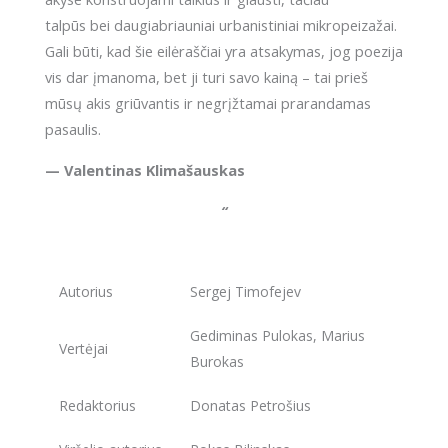
talpūs bei daugiabriauniai urbanistiniai mikropeizažai.
Gali būti, kad šie eilėraščiai yra atsakymas, jog poezija
vis dar įmanoma, bet ji turi savo kainą – tai prieš
mūsų akis griūvantis ir negrįžtamai prarandamas
pasaulis.
— Valentinas Klimašauskas
“
Autorius
Sergej Timofejev
Gediminas Pulokas, Marius
Vertėjai
Burokas
Redaktorius
Donatas Petrošius