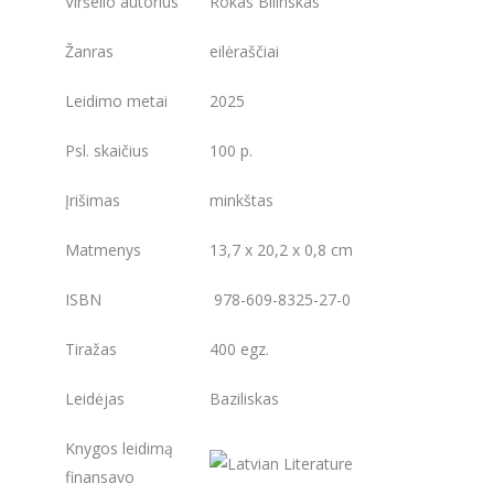
Viršelio autorius
Rokas Bilinskas
Žanras
eilėraščiai
Leidimo metai
2025
Psl. skaičius
100 p.
Įrišimas
minkštas
Matmenys
13,7 x 20,2 x 0,8 cm
ISBN
978-609-8325-27-0
Tiražas
400 egz.
Leidėjas
Baziliskas
Knygos leidimą
finansavo