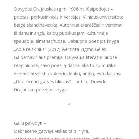
Debreceno
Dovydas Grajauskas (gim. 1996 m. Klaipėdoje) –
gatvės
poetas, perkusininkas ir vertėjas. Vilniaus universitete
bliuzas
baigė skandinavistiką. Autoriniai eilėraščiai ir vertimai
iš danų ir anglų kalbų publikuojami kultūrinėje
spaudoje, almanachuose. Debiutinė poezijos knyga
„Apie reiškinius“ (2017) įvertinta Zigmo Gėlės-
Gaidamavičiaus premija. Dalyvauja literatūriniuose
renginiuose, savo poeziją dažnai skaito su muzika.
Eilėraščiai versti į vokiečių, lenkų, anglų, estų kalbas.
„Debreceno gatvės bliuzas“ – antroji Dovydo
Grajausko poezijos knyga.
„
Galiu paliudyti –
Debreceno gatvėje viskas taip ir yra.
Debreceno gatvėje tokie personažai, kažkur šiek tiek