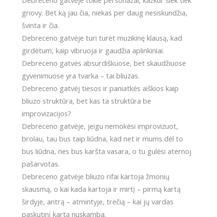
griovy. Bet ką jau čia, niekas per daug nesiskundžia,
švinta ir čia.
Debreceno gatvėje turi turėt muzikinę klausą, kad
girdėtum, kaip vibruoja ir gaudžia aplinkiniai.
Debreceno gatvės absurdiškuose, bet skaudžiuose
gyvenimuose yra tvarka – tai bliuzas.
Debreceno gatvėj tiesos ir paniatkės aiškios kaip
bliuzo struktūra, bet kas ta struktūra be
improvizacijos?
Debreceno gatvėje, jeigu nemokėsi improvizuot,
brolau, tau bus taip liūdna, kad net ir mums dėl to
bus liūdna, nes bus karšta vasara, o tu gulėsi aternoj
pašarvotas.
Debreceno gatvėje bliuzo rifai kartoja žmonių
skausmą, o kai kada kartoja ir mirtį – pirmą kartą
širdyje, antrą – atmintyje, trečią – kai jų vardas
paskutinį kartą nuskamba.