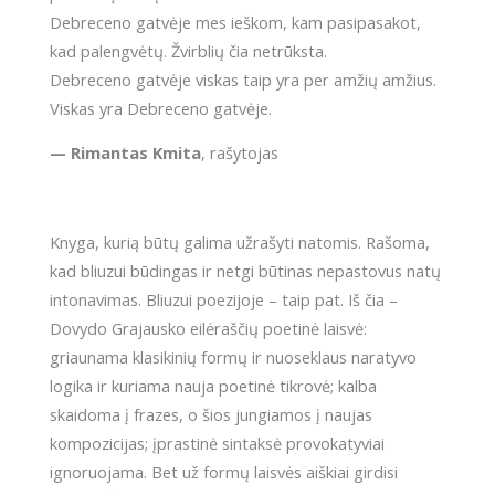
Debreceno gatvėje mes ieškom, kam pasipasakot,
kad palengvėtų. Žvirblių čia netrūksta.
Debreceno gatvėje viskas taip yra per amžių amžius.
Viskas yra Debreceno gatvėje.
— Rimantas Kmita
, rašytojas
Knyga, kurią būtų galima užrašyti natomis. Rašoma,
kad bliuzui būdingas ir netgi būtinas nepastovus natų
intonavimas. Bliuzui poezijoje – taip pat. Iš čia –
Dovydo Grajausko eilėraščių poetinė laisvė:
griaunama klasikinių formų ir nuoseklaus naratyvo
logika ir kuriama nauja poetinė tikrovė; kalba
skaidoma į frazes, o šios jungiamos į naujas
kompozicijas; įprastinė sintaksė provokatyviai
ignoruojama. Bet už formų laisvės aiškiai girdisi