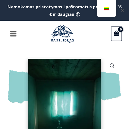
Pereiti
Nemokamas pristatymas į paštomatus perkant už 35
✕
prie
€ ir daugiau 📦
turinio
Main
Menu