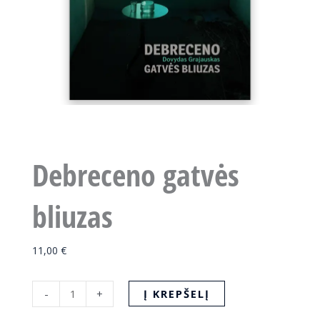
Debreceno gatvės
bliuzas
11,00
€
produkto
Į KREPŠELĮ
-
+
kiekis: