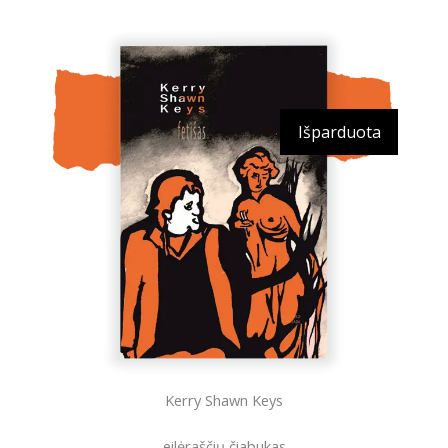
Išparduota
Kerry Shawn Keys
eilėraščių čiabukas