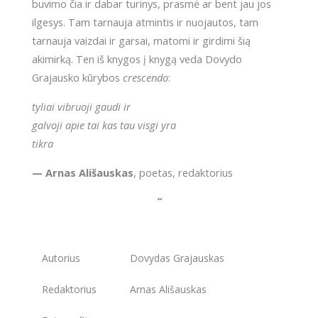
buvimo čia ir dabar turinys, prasmė ar bent jau jos
ilgesys. Tam tarnauja atmintis ir nuojautos, tam
tarnauja vaizdai ir garsai, matomi ir girdimi šią
akimirką. Ten iš knygos į knygą veda Dovydo
Grajausko kūrybos
crescendo
:
tyliai vibruoji gaudi ir
galvoji apie tai kas tau visgi yra
tikra
— Arnas Ališauskas
, poetas, redaktorius
“
Autorius
Dovydas Grajauskas
Redaktorius
Arnas Ališauskas