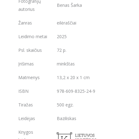
Fotografijų
Benas Šarka
autorius
Žanras
eilėraščiai
Leidimo metai
2025
Psl. skaičius
72 p.
Įrišimas
minkštas
Matmenys
13,2 x 20 x 1 cm
ISBN
978-609-8325-24-9
Tiražas
500 egz.
Leidėjas
Baziliskas
Knygos