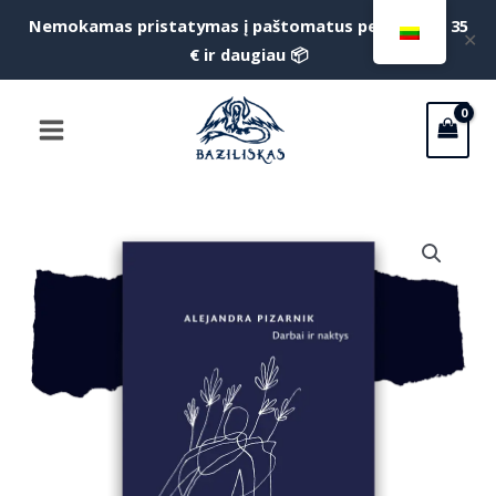
Pereiti
Nemokamas pristatymas į paštomatus perkant už 35
f
✕
prie
€ ir daugiau 📦
S
turinio
Main
Menu