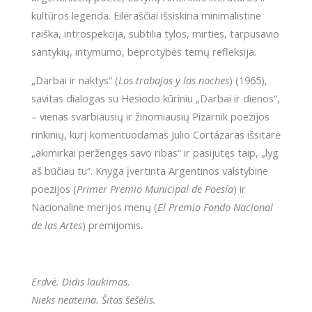
naktys
kultūros legenda. Eilėraščiai išsiskiria minimalistine
raiška, introspekcija, subtilia tylos, mirties, tarpusavio
santykių, intymumo, beprotybės temų refleksija.
„Darbai ir naktys“ (
Los trabajos y las noches
) (1965),
savitas dialogas su Hesiodo kūriniu „Darbai ir dienos“,
– vienas svarbiausių ir žinomiausių Pizarnik poezijos
rinkinių, kurį komentuodamas Julio Cortázaras išsitarė
„akimirkai peržengęs savo ribas“ ir pasijutęs taip, „lyg
aš būčiau tu“. Knyga įvertinta Argentinos valstybine
poezijos (
Primer Premio Municipal de Poesía
) ir
Nacionaline merijos menų (
El Premio Fondo Nacional
de las Artes
) premijomis.
Erdvė. Didis laukimas.
Nieks neateina. Šitas šešėlis.