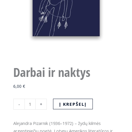
Darbai ir naktys
6,00
€
produkto
Į KREPŠELĮ
-
+
kiekis:
Darbai
Alejandra Pizarnik (1936–1972) – žydų kilmės
ir
argentiniečių poetė, Lotynų Amerikos literatūros ir