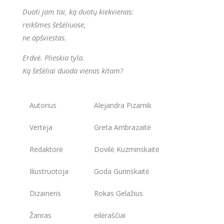
Duoti jam tai, ką duotų kiekvienas:
reikšmes šešėliuose,
ne apšviestas.
Erdvė. Plieskia tyla.
Ką šešėliai duoda vienas kitam?
Autorius
Alejandra Pizarnik
Vertėja
Greta Ambrazaitė
Redaktorė
Dovilė Kuzminskaitė
Iliustruotoja
Goda Gurinskaitė
Dizaineris
Rokas Gelažius
Žanras
eilėraščiai