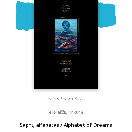
Kerry Shawn Keys
eilėraščių rinktinė
Sapnų alfabetas / Alphabet of Dreams