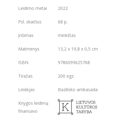
Leidimo metai
2022
Psl. skaičius
68 p.
Įrišimas
minkštas
Matmenys
13,2 x 19,8 x 0,5 cm
ISBN
9786099625768
Tiražas
200 egz.
Leidėjas
Bazilisko ambasada
Knygos leidimą
finansavo